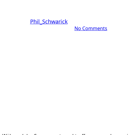
FEMNA im Interview
By
Phil_Schwarick
September 20, 2024
September 1st, 2025
No Comments