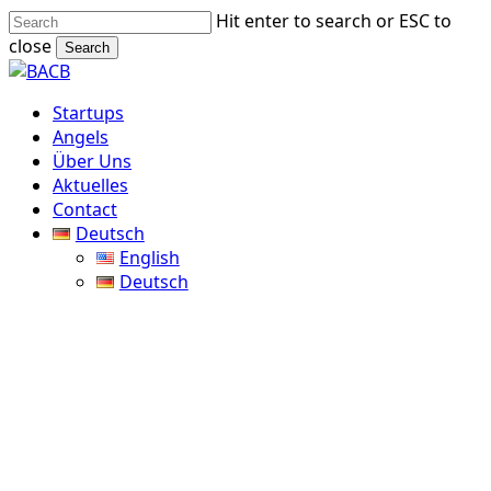
Skip
Hit enter to search or ESC to
to
close
Search
main
Close
content
Search
Menu
Startups
Angels
Über Uns
Aktuelles
Contact
Deutsch
English
Deutsch
Startups
Von Frauen für Frauen –
Unser Portfolio Startup